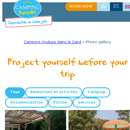
Skip
BOOK NOW
+33(0)4 66 61 67 57
CONTACT US
to
content
Camping Anduze dans le Gard
»
Photo gallery
Project yourself before your
trip
Tous
Animations et activités
Camping
Accommodation
Piscine
Services