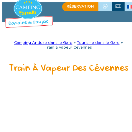
Aller
RÉSERVATION
+33(0)4 66 61 67 57
ÉCRIVEZ-NOU
au
contenu
Camping Anduze dans le Gard
»
Tourisme dans le Gard
»
Train à vapeur Cevennes
Train À Vapeur Des Cévennes