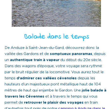
Balade dans le temps
De Anduze à Saint-Jean-du-Gard, découvrez donc la
vallée des Gardons et de
somptueux panoramas
, depuis
un
authentique train à vapeur
du début du 20e siècle.
Dans des wagons d’époque, votre voyage sera rythmé
par le bruit régulier de la locomotive. Vous aurez tout le
temps
d’admirer ces vallées cévenoles
depuis les
hauteurs d’un majestueux pont métallique haut de 104
mètres de haut qui enjambe le Gardon. Une
jolie balade à
travers les Cévennes
et à travers le temps qui vous
permet de
retrouver le plaisir des voyages
en train
d’autrefois tout près de notre
camping à Anduze dans le