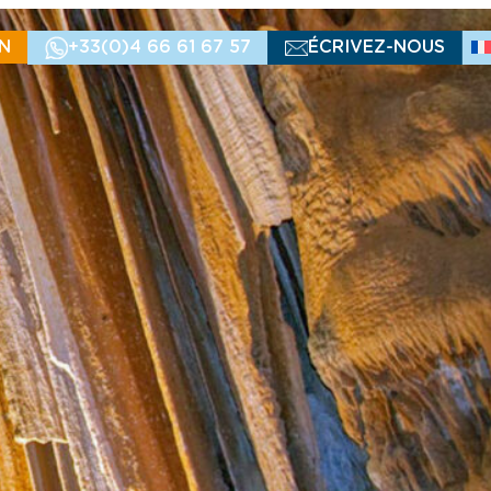
N
+33(0)4 66 61 67 57
ÉCRIVEZ-NOUS