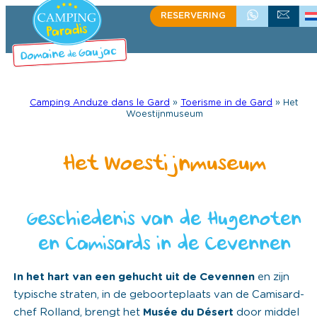
Ga
RESERVERING
+33(0)4 66 61 67 57
ÉCRIVEZ-NOU
naar
de
inhoud
Camping Anduze dans le Gard
»
Toerisme in de Gard
»
Het
Woestijnmuseum
Het Woestijnmuseum
Geschiedenis van de Hugenoten
en Camisards in de Cevennen
In het hart van een gehucht uit de Cevennen
en zijn
typische straten, in de geboorteplaats van de Camisard-
chef Rolland, brengt het
Musée du Désert
door middel