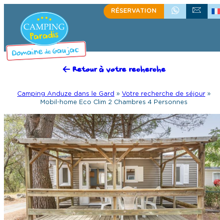
RÉSERVATION
+33(0)4 66 61 67 57
ÉCRIVEZ-NOU
Retour à votre recherche
Camping Anduze dans le Gard
»
Votre recherche de séjour
»
Mobil-home Eco Clim 2 Chambres 4 Personnes