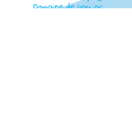
Domaine de Gaujac
Paradis
des
Nouveau
Stars
site
2025
web