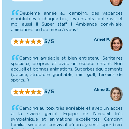
Deuxième année au camping, des vacances
inoubliables à chaque fois, les enfants sont ravis et
moi aussi !! Super staff ! Ambiance conviviale,
animations au top merci à vous !
Amel P.
★
★
★
★
★
★
★
★
★
★
5/5
Camping agréable et bien entretenu. Sanitaires
spacieux, propres et avec un espace enfant. Bon
accueil et bonnes animations. Superbes équipements
(piscine, structure gonflable, mini golf, terrains de
sports…)
Aline S.
★
★
★
★
★
★
★
★
★
★
5/5
Camping au top, très agréable et avec un accès
à la rivière génial. Équipe de l’accueil très
sympathique et animations excellentes. Camping
familial, simple et convivial où on s’y sent super bien.