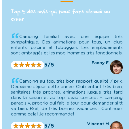
Top 5 des avis qui nous font chaud au
cœur
Camping familial avec une équipe très
sympathique. Des animations pour tous, un club
enfants, piscine et toboggan. Les emplacements
sont ombragés et les mobilhommes très fonctionnels.
Fanny E.
★
★
★
★
★
★
★
★
★
★
5/5
Camping au top, très bon rapport qualité / prix.
Deuxième séjour cette année. Club enfant très bien,
sanitaires très propres, animations jusque très tard
dans la saison et au top, beau concept « camping
paradis », proprio qui fait le tour pour demander si tt
va bien. Bref, de très bonnes vacances . Continuez
comme cela! Je recommande!
Vincent M.
★
★
★
★
★
★
★
★
★
★
5/5