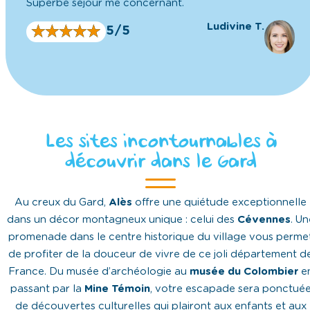
Superbe séjour me concernant.
Ludivine T.
★
★
★
★
★
★
★
★
★
★
5/5
Les sites incontournables à
découvrir dans le Gard
Au creux du Gard,
Alès
offre une quiétude exceptionnelle
dans un décor montagneux unique : celui des
Cévennes
. Un
promenade dans le centre historique du village vous perme
de profiter de la douceur de vivre de ce joli département d
France. Du musée d’archéologie au
musée du Colombier
e
passant par la
Mine Témoin
, votre escapade sera ponctué
de découvertes culturelles qui plairont aux enfants et aux